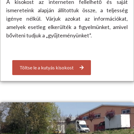
A kisokost az interneten fellelhető és saját
ismereteink alapján állítottuk össze, a teljesség
igénye nélkül. Várjuk azokat az információkat,
amelyek esetleg elkerülték a figyelmünket, amivel
bővíteni tudjuk a „gyűjteményünket”.
Töltse le a kutyás kisokost