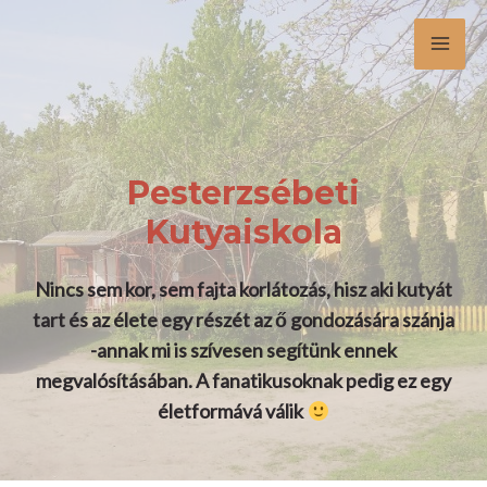
Skip
Mai
to
Men
content
Pesterzsébeti
Kutyaiskola
Nincs sem kor, sem fajta korlátozás, hisz aki kutyát
tart és az élete egy részét az ő gondozására szánja
-annak mi is szívesen segítünk ennek
megvalósításában. A fanatikusoknak pedig ez egy
életformává válik