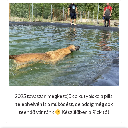
2025 tavaszán megkezdjük a kutyaiskola pilisi
telephelyén is a működést, de addig még sok
teendő vár ránk
Készülőben a Rick tó!