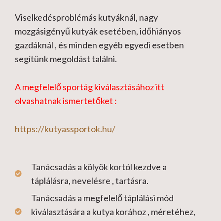
Viselkedésproblémás kutyáknál, nagy
mozgásigényű kutyák esetében, időhiányos
gazdáknál , és minden egyéb egyedi esetben
segítünk megoldást találni.
A megfelelő sportág kiválasztásához itt
olvashatnak ismertetőket :
https://kutyassportok.hu/
Tanácsadás a kölyök kortól kezdve a
táplálásra, nevelésre , tartásra.
Tanácsadás a megfelelő táplálási mód
kiválasztására a kutya korához , méretéhez,