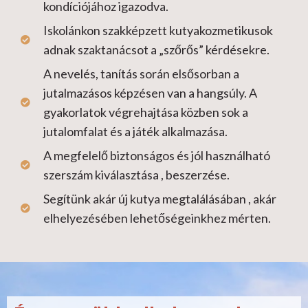
kondíciójához igazodva.
Iskolánkon szakképzett kutyakozmetikusok
adnak szaktanácsot a „szőrős” kérdésekre.
A nevelés, tanítás során elsősorban a
jutalmazásos képzésen van a hangsúly. A
gyakorlatok végrehajtása közben sok a
jutalomfalat és a játék alkalmazása.
A megfelelő biztonságos és jól használható
szerszám kiválasztása , beszerzése.
Segítünk akár új kutya megtalálásában , akár
elhelyezésében lehetőségeinkhez mérten.