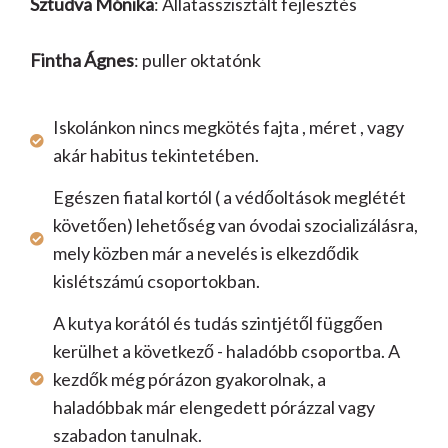
Sztudva Mónika
: Állatasszisztált fejlesztés
Fintha Ágnes
: puller oktatónk
Iskolánkon nincs megkötés fajta , méret , vagy
akár habitus tekintetében.
Egészen fiatal kortól ( a védőoltások meglétét
követően) lehetőség van óvodai szocializálásra,
mely közben már a nevelés is elkezdődik
kislétszámú csoportokban.
A kutya korától és tudás szintjétől függően
kerülhet a következő - haladóbb csoportba. A
kezdők még pórázon gyakorolnak, a
haladóbbak már elengedett pórázzal vagy
szabadon tanulnak.