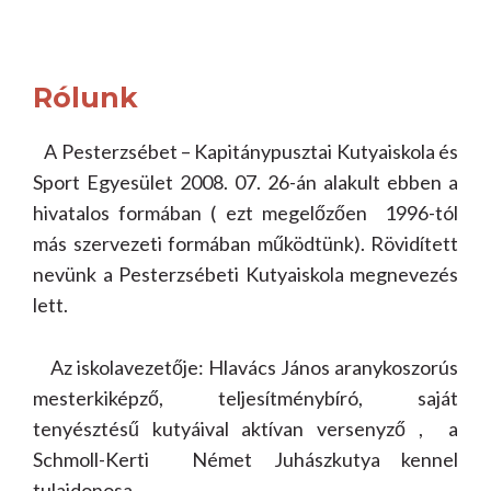
Rólunk
A Pesterzsébet – Kapitánypusztai Kutyaiskola és
Sport Egyesület 2008. 07. 26-án alakult ebben a
hivatalos formában ( ezt megelőzően 1996-tól
más szervezeti formában működtünk). Rövidített
nevünk a Pesterzsébeti Kutyaiskola megnevezés
lett.
Az iskolavezetője: Hlavács János aranykoszorús
mesterkiképző, teljesítménybíró, saját
tenyésztésű kutyáival aktívan versenyző , a
Schmoll-Kerti Német Juhászkutya kennel
tulajdonosa.