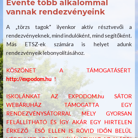
Évente több alkalommal
vannak rendezvényeink
A „törzs tagok” ilyenkor aktív résztvevői a
rendezvényeknek, mind indulóként, mind segítőként.
Más ETSZ-ek számára is helyet adunk
rendezvényeik lebonyolításához.
KÖSZÖNET A TÁMOGATÁSÉRT
http://expodom.hu
!
ISKOLÁNKAT AZ EXPODOM.hu SÁTOR
WEBÁRUHÁZ TÁMOGATTA EGY
RENDEZVÉNYSÁTORRAl, MELY GYORSAN
FELÁLLÍTHATÓ ÉS ÍGY AKÁR EGY HIRTELEN
ÉRKEZŐ ESŐ ELLEN IS RÖVID IDŐN BELÜL