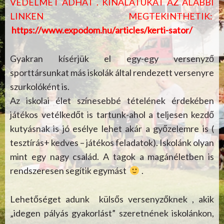
VÉDELMET ADHAT . KÍNÁLATUKAT AZ ALÁBBI
LINKEN MEGTEKINTHETIK:
https://www.expodom.hu/articles/kerti-sator/
Gyakran kísérjük el egy-egy versenyző
sporttársunkat más iskolák által rendezett versenyre
szurkolóként is.
Az iskolai élet színesebbé tételének érdekében
játékos vetélkedőt is tartunk-ahol a teljesen kezdő
kutyásnak is jó esélye lehet akár a győzelemre is (
tesztírás+ kedves – játékos feladatok). Iskolánk olyan
mint egy nagy család. A tagok a magánéletben is
rendszeresen segítik egymást
.
Lehetőséget adunk külsős versenyzőknek , akik
„idegen pályás gyakorlást” szeretnének iskolánkon,