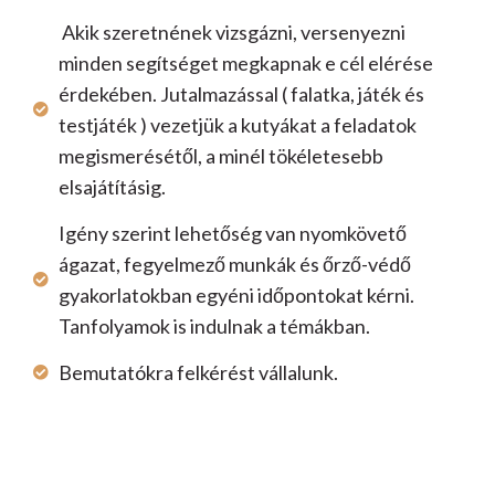
Akik szeretnének vizsgázni, versenyezni
minden segítséget megkapnak e cél elérése
érdekében. Jutalmazással ( falatka, játék és
testjáték ) vezetjük a kutyákat a feladatok
megismerésétől, a minél tökéletesebb
elsajátításig.
Igény szerint lehetőség van nyomkövető
ágazat, fegyelmező munkák és őrző-védő
gyakorlatokban egyéni időpontokat kérni.
Tanfolyamok is indulnak a témákban.
Bemutatókra felkérést vállalunk.