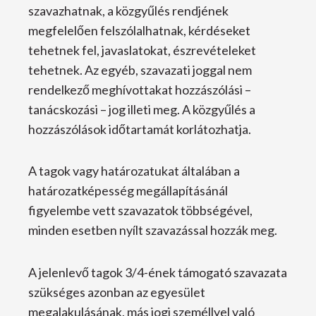
szavazhatnak, a közgyűlés rendjének
megfelelően felszólalhatnak, kérdéseket
tehetnek fel, javaslatokat, észrevételeket
tehetnek. Az egyéb, szavazati joggal nem
rendelkező meghívottakat hozzászólási –
tanácskozási – jog illeti meg. A közgyűlés a
hozzászólások időtartamát korlátozhatja.
A tagok vagy határozatukat általában a
határozatképesség megállapításánál
figyelembe vett szavazatok többségével,
minden esetben nyílt szavazással hozzák meg.
A jelenlevő tagok 3/4-ének támogató szavazata
szükséges azonban az egyesület
megalakulásának, más jogi személlyel való