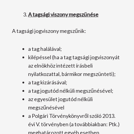
A tagsági viszony megszűnése
A tagsági jogviszony megszűnik:
a tag halálával;
kilépéssel (ha a tag tagsági jogviszonyát
az elnökhöz intézett írásbeli
nyilatkozattal, bármikor megszünteti);
a tag kizárásával;
a tag jogutód nélküli megszűnésével;
az egyesület jogutód nélküli
megszűnésével
a Polgári Törvénykönyvről szóló 2013.
évi V. törvényben (a továbbiakban: Ptk.)
meghatározott egyéb esetben.