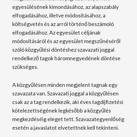
egyesülésének kimondásához, az alapszabály
elfogadásához, illetve módosításához, a
költségvetés és az arról történő beszámoló
elfogadásához. Az egyesület céljának
módosításáról és az egyesület megszűnéséről
szóló közgyűlési döntéshez szavazati joggal
rendelkező tagok háromnegyedének döntése
szükséges.
A közgyűlésen minden megjelent tagnak egy
szavazata van. Szavazati joggal a közgyűlésen
csak az a tag rendelkezik, aki éves tagdíjfizetési
kötelezettségének legkésőbb a közgyűlés
megkezdéséig eleget tett. Szavazategyenlőség
esetén a javaslatot elvetettnek kell tekinteni.