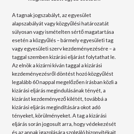
A tagnak jogszabályt, az egyesület
alapszabályát vagy közgyűlési határozatát
súlyosan vagy ismételten sértő magatartása
esetén a közgyűlés – bármely egyesületi tag
vagy egyesületi szerv kezdeményezésére – a
taggal szemben kizárási eljárást folytathat le.
Az elnök a kizárni kíván taggal a kizárási
kezdeményezésről döntést hozó közgyűlést
legalább 60 nappal megelőzően írásban közli a
kizárási eljárás megindulásának tényét, a
kizárást kezdeményező kilétét, továbbá a
kizárási eljárás megindítására okot adó
tényeket, körülményeket. A tag a kizárási
eljárás során jogosult arra, hogy védekezését
és az annak igazolására szolgáló bizonyítékait