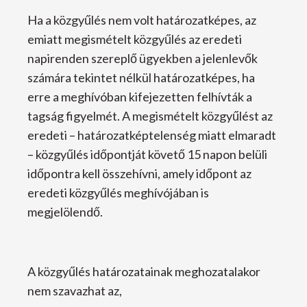
Ha a közgyűlés nem volt határozatképes, az
emiatt megismételt közgyűlés az eredeti
napirenden szereplő ügyekben a jelenlevők
számára tekintet nélkül határozatképes, ha
erre a meghívóban kifejezetten felhívták a
tagság figyelmét. A megismételt közgyűlést az
eredeti – határozatképtelenség miatt elmaradt
– közgyűlés időpontját követő 15 napon belüli
időpontra kell összehívni, amely időpont az
eredeti közgyűlés meghívójában is
megjelölendő.
A közgyűlés határozatainak meghozatalakor
nem szavazhat az,