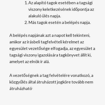
Az alapító tagok esetében a tagsági
viszony keletkezésének időpontja az
alakuló ülés napja.
Más tagok esetén a belépés napja.
A belépés napjának azt a napot kell tekinteni,
amikor az írásbeli tagfelvételi kérelmet az
egyesület vezetősége elfogadja, az egyesület a
tagsági viszony igazolására tagkönyvet állít ki,
amelyet az elnök ír alá.
A vezetőségnek a tag felvételére vonatkozó, a
közgyűlés által átruházott jogköre tovább nem
.
átruházható