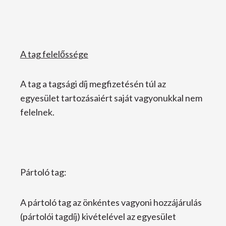
A tag felelőssége
A tag a tagsági díj megfizetésén túl az
egyesület tartozásaiért saját vagyonukkal nem
felelnek.
Pártoló tag:
A pártoló tag az önkéntes vagyoni hozzájárulás
(pártolói tagdíj) kivételével az egyesület