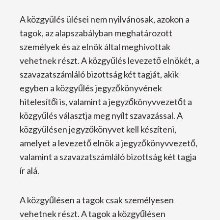
A közgyűlés ülései nem nyilvánosak, azokon a
tagok, az alapszabályban meghatározott
személyek és az elnök által meghívottak
vehetnek részt. A közgyűlés levezető elnökét, a
szavazatszámláló bizottság két tagját, akik
egyben a közgyűlés jegyzőkönyvének
hitelesítői is, valamint a jegyzőkönyvvezetőt a
közgyűlés választja meg nyílt szavazással. A
közgyűlésen jegyzőkönyvet kell készíteni,
amelyet a levezető elnök a jegyzőkönyvvezető,
valamint a szavazatszámláló bizottság két tagja
ír alá.
A közgyűlésen a tagok csak személyesen
vehetnek részt. A tagok a közgyűlésen