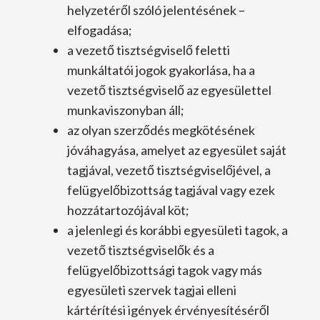
helyzetéről szóló jelentésének –
elfogadása;
a vezető tisztségviselő feletti
munkáltatói jogok gyakorlása, ha a
vezető tisztségviselő az egyesülettel
munkaviszonyban áll;
az olyan szerződés megkötésének
jóváhagyása, amelyet az egyesület saját
tagjával, vezető tisztségviselőjével, a
felügyelőbizottság tagjával vagy ezek
hozzátartozójával köt;
a jelenlegi és korábbi egyesületi tagok, a
vezető tisztségviselők és a
felügyelőbizottsági tagok vagy más
egyesületi szervek tagjai elleni
kártérítési igények érvényesítéséről