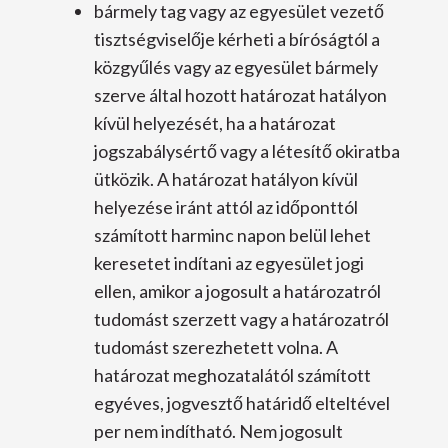
bármely tag vagy az egyesület vezető
tisztségviselője kérheti a bíróságtól a
közgyűlés vagy az egyesület bármely
szerve által hozott határozat hatályon
kívül helyezését, ha a határozat
jogszabálysértő vagy a létesítő okiratba
ütközik. A határozat hatályon kívül
helyezése iránt attól az időponttól
számított harminc napon belül lehet
keresetet indítani az egyesület jogi
ellen, amikor a jogosult a határozatról
tudomást szerzett vagy a határozatról
tudomást szerezhetett volna. A
határozat meghozatalától számított
egyéves, jogvesztő határidő elteltével
per nem indítható. Nem jogosult