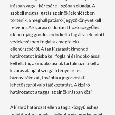
írásban vagy – kérésére – szóban előadja. A
szóbeli meghallgatás az elnök jelenlétében
történik, a meghallgatásról jegyzőkönyvet kell
felvenni. A kizárásról döntést hozó közgyűlés
időpontjáig gondoskodni kell a tag által előadott
védekezésben foglaltak megfelelő
ellenőrzéséről. A tag kizárását kimondó
határozatot írásba kell foglalni és indokolással
kell ellátni; az indokolásnak tartalmaznia kell a
kizárás alapjául szolgáló tényeket és
bizonyítékokat, továbbá a jogorvoslati
lehetőségről való tájékoztatást. A kizáró
határozatot a taggal az elnök írásban közli.
A kizáró határozat ellen a tag a közgyűléshez
fellebbezhet, amely a fellebbezés beérkezését