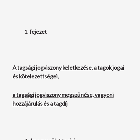
fejezet
A tagsági jogviszony keletkezése, a tagok jogai
és kötelezettségei,
a tagsági jogviszony megszűnése, vagyoni
hozzájárulás és a tagdíj