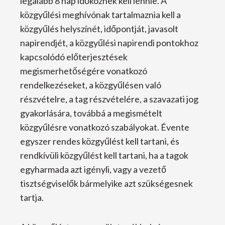
legalább 8 nap időköznek kell lennie. A
közgyűlési meghívónak tartalmaznia kell a
közgyűlés helyszínét, időpontját, javasolt
napirendjét, a közgyűlési napirendi pontokhoz
kapcsolódó előterjesztések
megismerhetőségére vonatkozó
rendelkezéseket, a közgyűlésen való
részvételre, a tag részvételére, a szavazati jog
gyakorlására, továbbá a megismételt
közgyűlésre vonatkozó szabályokat. Évente
egyszer rendes közgyűlést kell tartani, és
rendkívüli közgyűlést kell tartani, ha a tagok
egyharmada azt igényli, vagy a vezető
tisztségviselők bármelyike azt szükségesnek
tartja.