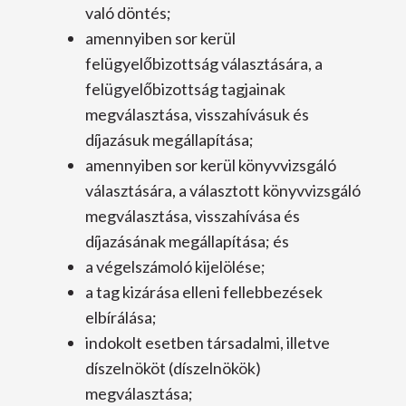
való döntés;
amennyiben sor kerül
felügyelőbizottság választására, a
felügyelőbizottság tagjainak
megválasztása, visszahívásuk és
díjazásuk megállapítása;
amennyiben sor kerül könyvvizsgáló
választására, a választott könyvvizsgáló
megválasztása, visszahívása és
díjazásának megállapítása; és
a végelszámoló kijelölése;
a tag kizárása elleni fellebbezések
elbírálása;
indokolt esetben társadalmi, illetve
díszelnököt (díszelnökök)
megválasztása;