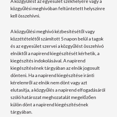
A közgyűlést az egyesület székhelyére vagy a
közgyűlési meghívóban feltüntetett helyszínre
kell összehívni.
A közgyűlési meghívó kézbesítésétől vagy
közzétételétől számított 5 napon belül a tagok
és az egyesület szervei a közgyűlést összehívó
elnöktől a napirend kiegészítését kérhetik, a
kiegészítés indokolásával. A napirend
kiegészítésének tárgyában az elnök jogosult
dönteni. Ha a napirend kiegészítése iránti
kérelemről az elnök nem dönt vagy azt
elutasítja, a közgyűlés a napirend elfogadásáról
szóló határozat meghozatalát megelőzően
külön dönt a napirend kiegészítésének
tárgyában.