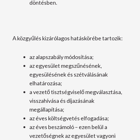
döntésben.
A közgyűlés kizárólagos hatáskörébe tartozik:
az alapszabály módosítása;
az egyesület megszűnésének,
egyesülésének és szétválásának
elhatározása;
a vezető tisztségviselő megválasztása,
visszahívása és díjazásának
megállapítása;
az éves költségvetés elfogadása;
az éves beszámoló – ezen belül a
vezetőségnek az egyesület vagyoni