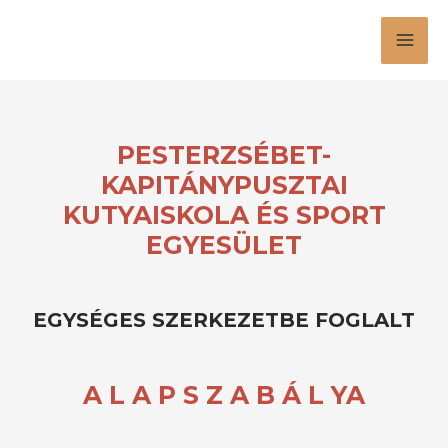
Skip
Mai
to
Men
content
PESTERZSÉBET-
KAPITÁNYPUSZTAI
KUTYAISKOLA ÉS SPORT
EGYESÜLET
EGYSÉGES SZERKEZETBE FOGLALT
A L A P S Z A B Á L YA