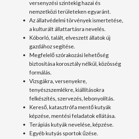
versenyzési szintekig hazai és
nemzetközi területeken egyaránt.
Az állatvédelmi törvények ismertetése,
a kulturált állattartásra nevelés.
Kóborló, talált, elveszett állatok új
gazdához segítése.
Megfelelő szórakozási lehetőség
biztosítása korosztály nélkül, közösség
formálás.
Vizsgákra, versenyekre,
tenyészszemlékre, kiállításokra
felkészítés, szervezés, lebonyolítás.
Kereső, katasztrófa mentő kutyák
képzése, mentési feladatok ellátása.
Terápiás kutyák nevelése, képzése.
Egyéb kutyás sportok űzése.