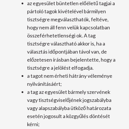
az egyesület büntetlen előéletű tagjai a
pártoló tagok kivételével bármilyen
tisztségre megválaszthatók, feltéve,
hogy nem áll fenn velük kapcsolatban
összeférhetetlenségi ok. A tag
tisztségre választható akkor is, ha a
választás időpontjában távol van, de
előzetesen írásban bejelentette, hogy a
tisztségre a jelölést elfogadja.
a tagot nem érheti hátrány véleménye
nyilvánításáért;
a tag az egyesület bármely szervének
vagy tisztségviselőjének jogszabályba
vagy alapszabályba ütköző határozata
esetén jogosult a közgyűlés döntését
kérni;